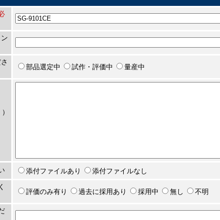
[必
ョン
ださ
部品選定中
試作・評価中
量産中
。）
い
添付ファイルあり
添付ファイルなし
く
評価のみ有り
過去に採用あり
採用中
無し
不明
だ