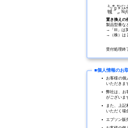
置き換えの
製品型番な
→「III」
→（株）は
受付処理終
お客様の個
いただきま
弊社は、お
がございま
また、上記
いただく場
エプソン販
お客様の個