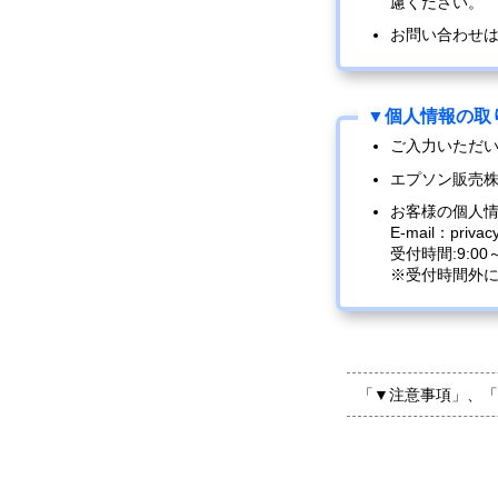
慮ください。
お問い合わせ
ご入力いただ
エプソン販売
お客様の個人
E-mail：privac
受付時間:9:0
※受付時間外
「▼注意事項」、「