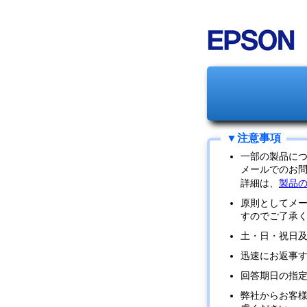
一部の製品に
メールでのお
詳細は、
製品
原則としてメ
すのでご了承
土・日・祝日
迅速にお返事
回答期日の指
弊社からお客