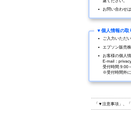
慮ください。
お問い合わせ
ご入力いただ
エプソン販売
お客様の個人
E-mail：privac
受付時間:9:0
※受付時間外
「▼注意事項」、「