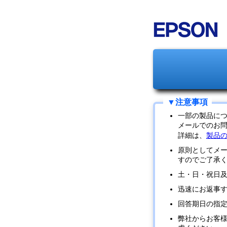
一部の製品に
メールでのお
詳細は、
製品
原則としてメ
すのでご了承
土・日・祝日
迅速にお返事
回答期日の指
弊社からお客