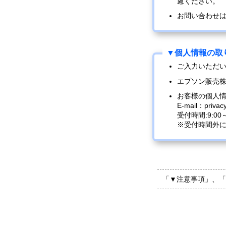
慮ください。
お問い合わせ
ご入力いただ
エプソン販売
お客様の個人
E-mail：privac
受付時間:9:0
※受付時間外
「▼注意事項」、「