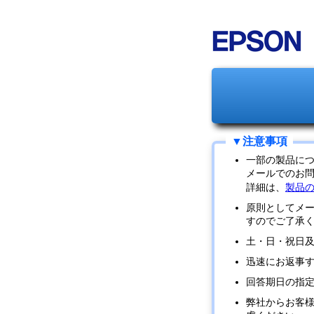
一部の製品に
メールでのお
詳細は、
製品
原則としてメ
すのでご了承
土・日・祝日
迅速にお返事
回答期日の指
弊社からお客