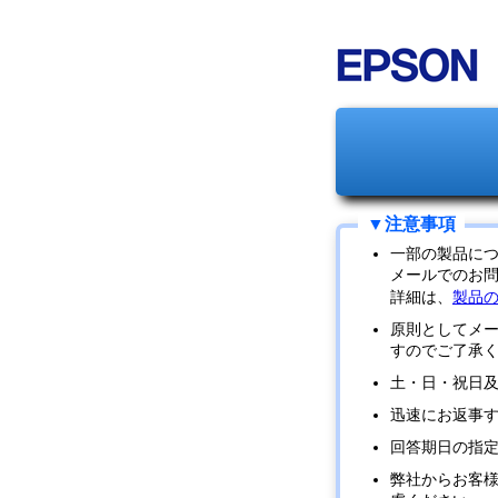
一部の製品に
メールでのお
詳細は、
製品
原則としてメ
すのでご了承
土・日・祝日
迅速にお返事
回答期日の指
弊社からお客