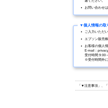
慮ください。
お問い合わせ
ご入力いただ
エプソン販売
お客様の個人
E-mail：privac
受付時間:9:0
※受付時間外
「▼注意事項」、「