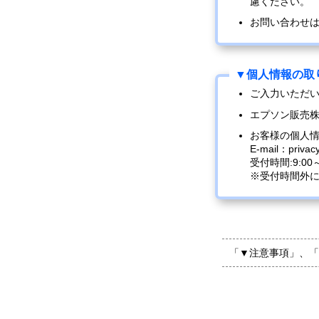
慮ください。
お問い合わせ
ご入力いただ
エプソン販売
お客様の個人
E-mail：privac
受付時間:9:0
※受付時間外
「▼注意事項」、「