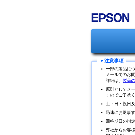
一部の製品に
メールでのお
詳細は、
製品
原則としてメ
すのでご了承
土・日・祝日
迅速にお返事
回答期日の指
弊社からお客