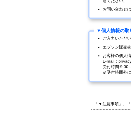
慮ください。
お問い合わせ
ご入力いただ
エプソン販売
お客様の個人
E-mail：privac
受付時間:9:0
※受付時間外
「▼注意事項」、「