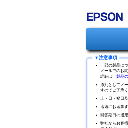
一部の製品に
メールでのお
詳細は、
製品
原則としてメ
すのでご了承
土・日・祝日
迅速にお返事
回答期日の指
弊社からお客