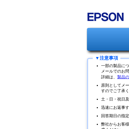
一部の製品に
メールでのお
詳細は、
製品
原則としてメ
すのでご了承
土・日・祝日
迅速にお返事
回答期日の指
弊社からお客