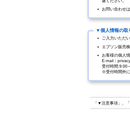
慮ください。
お問い合わせ
ご入力いただ
エプソン販売
お客様の個人
E-mail：privac
受付時間:9:0
※受付時間外
「▼注意事項」、「