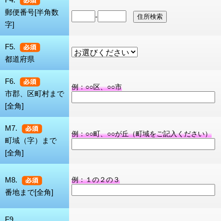
郵便番号[半角数
-
字]
F5.
都道府県
F6.
例：○○区、○○市
市郡、区町村まで
[全角]
M7.
例：○○町、○○が丘（町域をご記入ください）
町域（字）まで
[全角]
M8.
例：１の２の３
番地まで[全角]
F9.